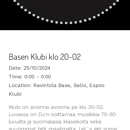
Basen Klubi klo 20-02
Date:
25/10/2024
Time:
0:00 - 0:00
Location:
Ravintola Base, Sello, Espoo
Klubi
Klubi on avoinna avoinna pe klo 20-02.
Luvassa on DJ:n soittamaa musiikkia 70-90
luvuilta ja suomalaisia klassikoita sekä
suurimmat hitit maailmalta. Let´s get some