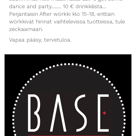
dance and party….…. 10 € drinkkilista…
Perjantaisin After wörkki klo 15-18, erittäin
wörkkivät hinnat vaihtelevissa tuotteissa, tule
zeckaamaan.
Vapaa pääsy, tervetuloa.