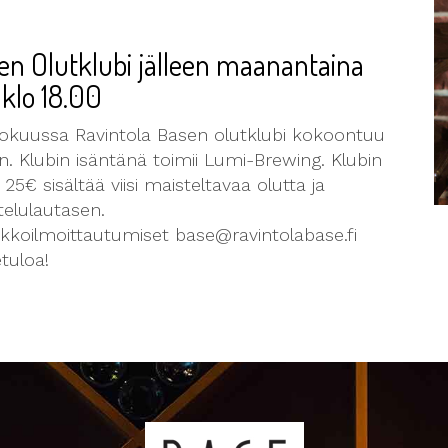
en Olutklubi jälleen maanantaina
 klo 18.00
okuussa Ravintola Basen olutklubi kokoontuu
en. Klubin isäntänä toimii Lumi-Brewing. Klubin
 25€ sisältää viisi maisteltavaa olutta ja
telulautasen.
kkoilmoittautumiset base@ravintolabase.fi
tuloa!