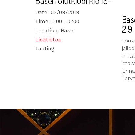
Basen olutklubi klo 18-
Date:
02/09/2019
Bas
Time:
0:00 - 0:00
2.9.
Location:
Base
Lisätietoa
Touk
jälle
Tasting
hinta
mais
Enna
Terve