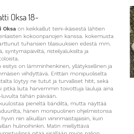
tti Oksa 18-
i Oksa
on keikkaillut teini-ikäisestä lähtien
nlaisten kokoonpanojen kanssa. kokemusta
arttunut tuhansien tilaisuuksien edestä mm.
ä, syntymäpäiviltä, risteilyaluksilta ja
toloista.
 esitys on lämminhenkinen, yllätyksellinen ja
mäisen viihdyttävä. Erittäin monipuoliselta
listalta löytyy ne tutut ja turvalliset hitit, sekä
si pitkä liuta harvemmin toivottuja lauluja aina
-luvulta tähän päivään.
kuulostaa pieneltä bändiltä, mutta näyttää
aduurilta, hänen monipuolinen ohjelmistonsa
 hyvin niin alkuillan viininmaistajaisiin, kuin
illan hulinoihinkin. Matin miellyttävä
tymistyylinsä pitää sisällään myös paljon