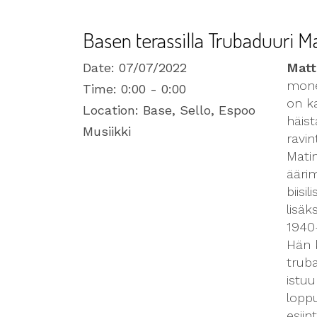
Basen terassilla Trubaduuri Ma
Date:
07/07/2022
Matt
mone
Time:
0:00 - 0:00
on k
Location:
Base, Sello, Espoo
häist
Musiikki
ravin
Matin
äärim
biisi
lisäk
1940
Hän 
trub
istuu
loppu
esiin