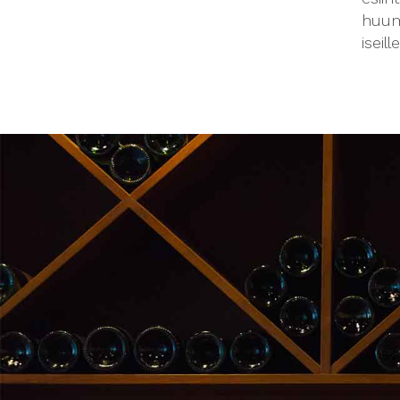
huumo
iseil