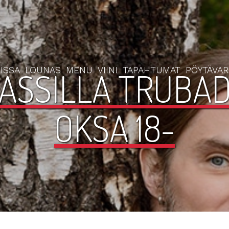
ISSA
LOUNAS
MENU
VIINI
TAPAHTUMAT
PÖYTÄVA
ASSILLA TRUBAD
OKSA 18-