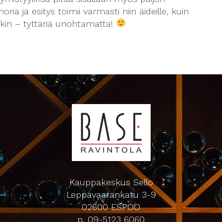
ria ja esitys toimii varmasti niin äideille, kuin
lekin – tyttäriä unohtamatta!
Kauppakeskus Sello
Leppävaarankatu 3-9
02600 ESPOO
p. 09-5123 6060