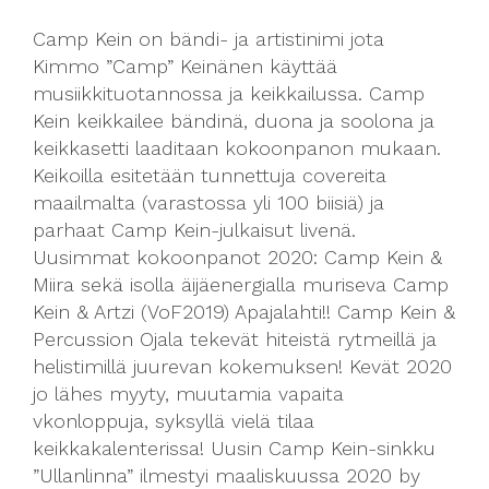
Camp Kein on bändi- ja artistinimi jota
Kimmo ”Camp” Keinänen käyttää
musiikkituotannossa ja keikkailussa. Camp
Kein keikkailee bändinä, duona ja soolona ja
keikkasetti laaditaan kokoonpanon mukaan.
Keikoilla esitetään tunnettuja covereita
maailmalta (varastossa yli 100 biisiä) ja
parhaat Camp Kein-julkaisut livenä.
Uusimmat kokoonpanot 2020: Camp Kein &
Miira sekä isolla äijäenergialla muriseva Camp
Kein & Artzi (VoF2019) Apajalahti!! Camp Kein &
Percussion Ojala tekevät hiteistä rytmeillä ja
helistimillä juurevan kokemuksen! Kevät 2020
jo lähes myyty, muutamia vapaita
vkonloppuja, syksyllä vielä tilaa
keikkakalenterissa! Uusin Camp Kein-sinkku
”Ullanlinna” ilmestyi maaliskuussa 2020 by