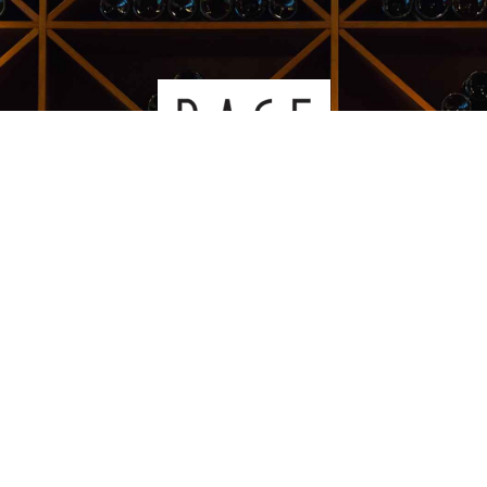
Kauppakeskus Sello
Leppävaarankatu 3-9
02600 ESPOO
p. 09-5123 6060
Oiva-raportti