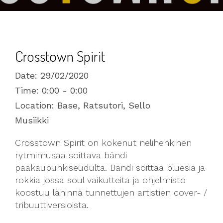
Crosstown Spirit
Date:
29/02/2020
Time:
0:00 - 0:00
Location:
Base, Ratsutori, Sello
Musiikki
Crosstown Spirit on kokenut nelihenkinen
rytmimusaa soittava bändi
pääkaupunkiseudulta. Bändi soittaa bluesia ja
rokkia jossa soul vaikutteita ja ohjelmisto
koostuu lähinnä tunnettujen artistien cover- /
tribuuttiversioista.