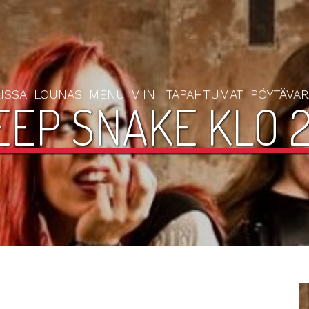
ISSA
LOUNAS
MENU
VIINI
TAPAHTUMAT
PÖYTÄVA
EEP SNAKE KLO 2