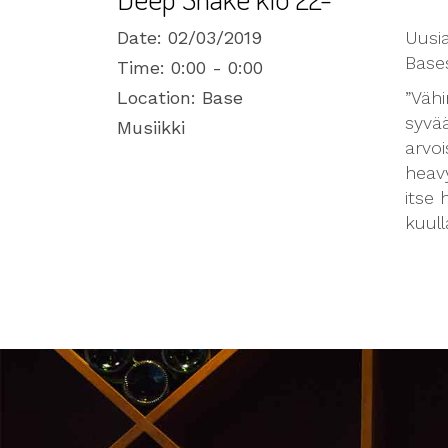
Date:
02/03/2019
Uusi
Bases
Time:
0:00 - 0:00
Location:
Base
”Väh
syvä
Musiikki
arvoi
heavy
itse 
kuul