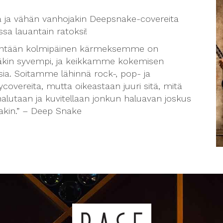
a ja vähän vanhojakin Deepsnake-covereita
sa lauantain ratoksi!
intään kolmipäinen kärmeksemme on
äkin syvempi, ja keikkamme kokemisen
sia. Soitamme lähinnä rock-, pop- ja
covereita, mutta oikeastaan juuri sitä, mitä
halutaan ja kuvitellaan jonkun haluavan joskus
lakin.” – Deep Snake