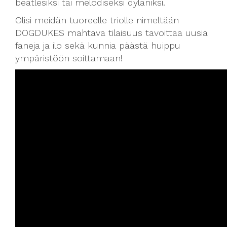
beatlesiksi tai melodiseksi dylaniksi.
Olisi meidän tuoreelle triolle nimeltään
DOGDUKES mahtava tilaisuus tavoittaa uusia
faneja ja ilo sekä kunnia päästä huippu
ympäristöön soittamaan!