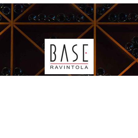
Kauppakeskus Sello
Leppävaarankatu 3-9
02600 ESPOO
p. 09-5123 6060