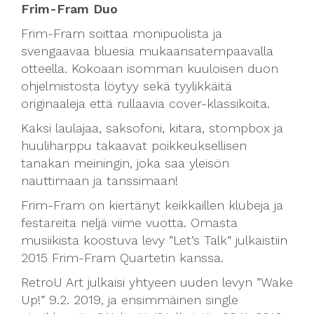
Frim-Fram Duo
Frim-Fram soittaa monipuolista ja
svengaavaa bluesia mukaansatempaavalla
otteella. Kokoaan isomman kuuloisen duon
ohjelmistosta löytyy sekä tyylikkäitä
originaaleja että rullaavia cover-klassikoita.
Kaksi laulajaa, saksofoni, kitara, stompbox ja
huuliharppu takaavat poikkeuksellisen
tanakan meiningin, joka saa yleisön
nauttimaan ja tanssimaan!
Frim-Fram on kiertänyt keikkaillen klubeja ja
festareita neljä viime vuotta. Omasta
musiikista koostuva levy ”Let’s Talk” julkaistiin
2015 Frim-Fram Quartetin kanssa.
RetroU Art julkaisi yhtyeen uuden levyn ”Wake
Up!” 9.2. 2019, ja ensimmäinen single