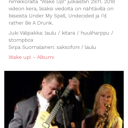
nimikkoraita ”Wake Up!” julkaistiin 29.11. 2018
videon kera, lisäksi viedoita on nähtävillä on
biiseistä Under My Spell, Undecided ja I’d
rather Be A Drunk.
Juki Välipakka: laulu / kitara / huuliharppu /
stompbox
Sirpa Suomalainen: saksofoni / laulu
Wake up! – Albumi