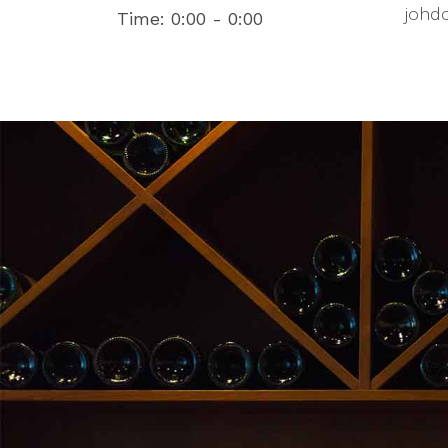
johdol
Time:
0:00 - 0:00