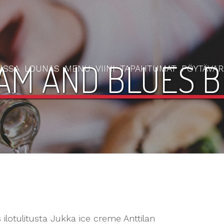
EAM AND BLUES 
ISSA
LOUNAS
MENU
VIINI
TAPAHTUMAT
PÖYTÄVA
 ilotulitusta Jukka ice creme Anttilan