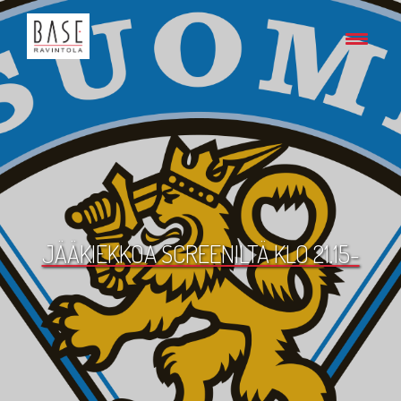
JÄÄKIEKKOA SCREENILTÄ KLO 21.15-