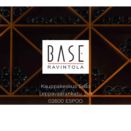
Kauppakeskus Sello
Leppävaarankatu 3-9
02600 ESPOO
p. 09-5123 6060