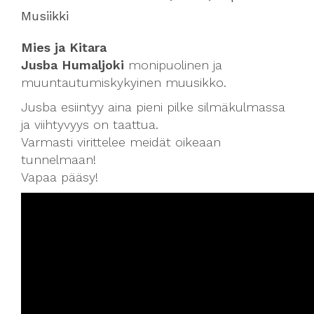
Musiikki
Mies ja Kitara
Jusba Humaljoki
m
onipuolinen ja
muuntautumiskykyinen muusikko.
Jusba esiintyy aina pieni pilke silmäkulmassa
ja viihtyvyys on taattua.
Varmasti virittelee meidät oikeaan
tunnelmaan!
Vapaa pääsy!