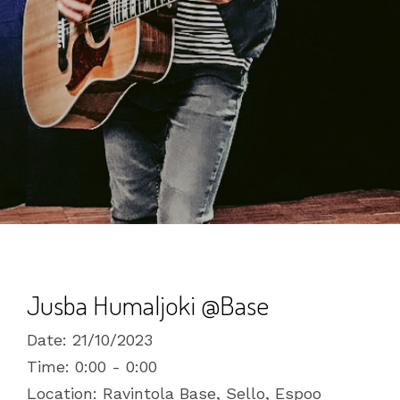
Jusba Humaljoki @Base
Date:
21/10/2023
Time:
0:00 - 0:00
Location:
Ravintola Base, Sello, Espoo