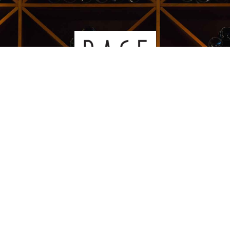
Kauppakeskus Sello
Leppävaarankatu 3-9
02600 ESPOO
p. 09-5123 6060
Oiva-raportti