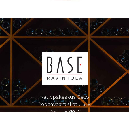
Kauppakeskus Sello
Leppävaarankatu 3-9
02600 ESPOO
p. 09-5123 6060