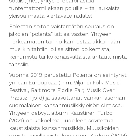
sottiisi, jne.), yhtye ei epäröi astua
tuntemattomillekaan poluille – tai laukaista
yleisöä maata kiertävälle radalle!
Polentan soiton väistämätön seuraus on
jalkojen “polenta” lattiaa vasten. Yhtyeen
herkeämätön tarmo kannustaa liikkumaan
musiikin tahtiin, oli se sitten polkemista,
keinumista tai kokonaisvaltaista antautumista
tanssiin.
Vuonna 2019 perustettu Polenta on esiintynyt
ympäri Eurooppaa (mm. Viljandi Folk Music
Festival, Baltimore Fiddle Fair, Musik Over
Præstø Fjord) ja saavuttanut vankan aseman
suomalaisen kansanmusiikkiyleisön silmissä.
Yhtyeen debyyttialbumi Kaustinen Turbo
(2021) on kokoelma uudelleen sovitettua
kaustislaista kansanmusiikkia. Muusikoiden
omista sävellyksistä koostunut Karkelo (2024)