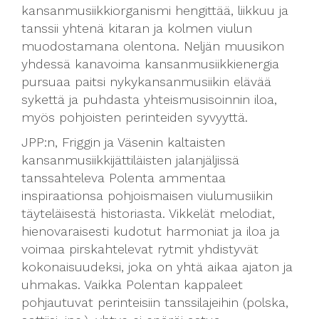
kansanmusiikkiorganismi hengittää, liikkuu ja
tanssii yhtenä kitaran ja kolmen viulun
muodostamana olentona. Neljän muusikon
yhdessä kanavoima kansanmusiikkienergia
pursuaa paitsi nykykansanmusiikin elävää
sykettä ja puhdasta yhteismusisoinnin iloa,
myös pohjoisten perinteiden syvyyttä.
JPP:n, Friggin ja Väsenin kaltaisten
kansanmusiikkijättiläisten jalanjäljissä
tanssahteleva Polenta ammentaa
inspiraationsa pohjoismaisen viulumusiikin
täyteläisestä historiasta. Vikkelät melodiat,
hienovaraisesti kudotut harmoniat ja iloa ja
voimaa pirskahtelevat rytmit yhdistyvät
kokonaisuudeksi, joka on yhtä aikaa ajaton ja
uhmakas. Vaikka Polentan kappaleet
pohjautuvat perinteisiin tanssilajeihin (polska,