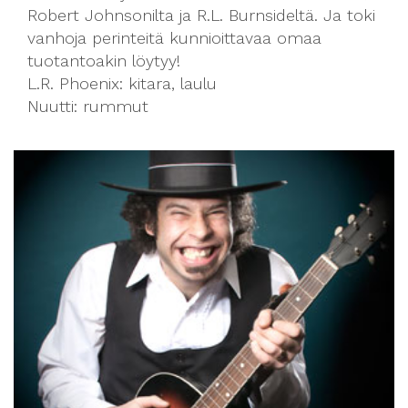
Robert Johnsonilta ja R.L. Burnsideltä. Ja toki
vanhoja perinteitä kunnioittavaa omaa
tuotantoakin löytyy!
L.R. Phoenix: kitara, laulu
Nuutti: rummut