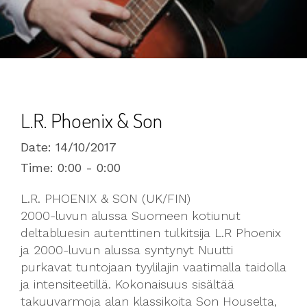
L.R. Phoenix & Son
Date:
14/10/2017
Time:
0:00 - 0:00
L.R. PHOENIX & SON (UK/FIN)
2000-luvun alussa Suomeen kotiunut
deltabluesin autenttinen tulkitsija L.R Phoenix
ja 2000-luvun alussa syntynyt Nuutti
purkavat tuntojaan tyylilajin vaatimalla taidolla
ja intensiteetillä. Kokonaisuus sisältää
takuuvarmoja alan klassikoita Son Houselta,