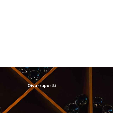
Oiva-raportti