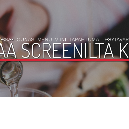
ISSA
LOUNAS
MENU
VIINI
TAPAHTUMAT
PÖYTÄVA
Ä SCREENILTÄ K