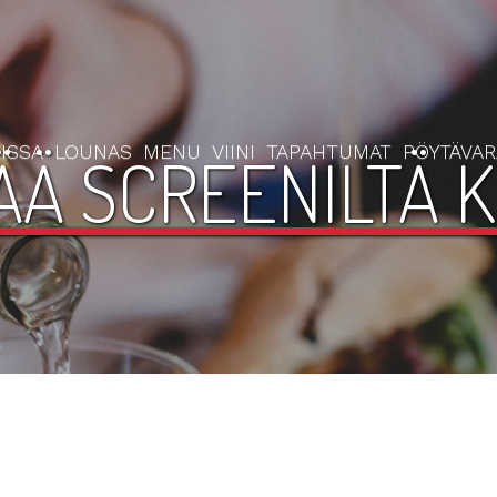
ISSA
LOUNAS
MENU
VIINI
TAPAHTUMAT
PÖYTÄVA
Ä SCREENILTÄ K