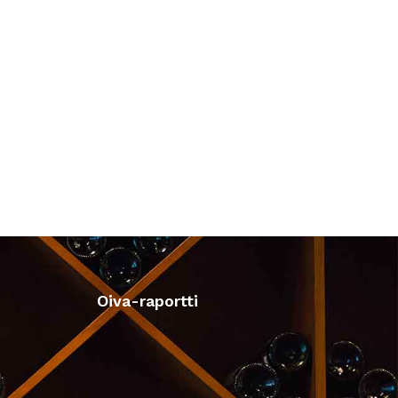
Oiva-raportti