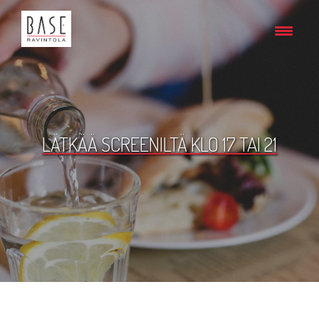
LÄTKÄÄ SCREENILTÄ KLO 17 TAI 21