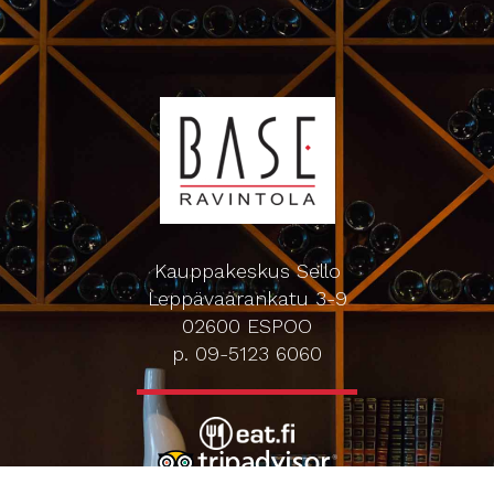
Kauppakeskus Sello
Leppävaarankatu 3-9
02600 ESPOO
p. 09-5123 6060
Oiva-raportti