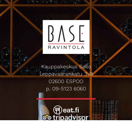
Kauppakeskus Sello
Leppävaarankatu 3-9
02600 ESPOO
p. 09-5123 6060
Oiva-raportti