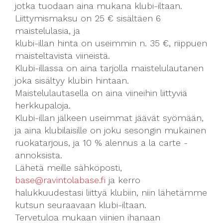
jotka tuodaan aina mukana klubi-iltaan.
Liittymismaksu on 25 € sisältäen 6
maistelulasia, ja
klubi-illan hinta on useimmin n. 35 €, riippuen
maisteltavista viineistä.
Klubi-illassa on aina tarjolla maistelulautanen
joka sisältyy klubin hintaan.
Maistelulautasella on aina viineihin liittyviä
herkkupaloja.
Klubi-illan jälkeen useimmat jäävät syömään,
ja aina klubilaisille on joku sesongin mukainen
ruokatarjous, ja 10 % alennus a la carte -
annoksista.
Lähetä meille sähköposti,
base@ravintolabase.fi
ja kerro
halukkuudestasi liittyä klubiin, niin lähetämme
kutsun seuraavaan klubi-iltaan.
Tervetuloa mukaan viinien ihanaan