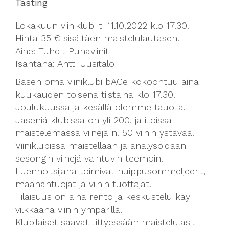
Tasting
Lokakuun viiniklubi ti 11.10.2022 klo 17.30.
Hinta 35 € sisältäen maistelulautasen.
Aihe: Tuhdit Punaviinit
Isäntänä: Antti Uusitalo
Basen oma viiniklubi bACe kokoontuu aina
kuukauden toisena tiistaina klo 17.30.
Joulukuussa ja kesällä olemme tauolla.
Jäseniä klubissa on yli 200, ja illoissa
maistelemassa viinejä n. 50 viinin ystävää.
Viiniklubissa maistellaan ja analysoidaan
sesongin viinejä vaihtuvin teemoin.
Luennoitsijana toimivat huippusommeljeerit,
maahantuojat ja viinin tuottajat.
Tilaisuus on aina rento ja keskustelu käy
vilkkaana viinin ympärillä.
Klubilaiset saavat liittyessään maistelulasit