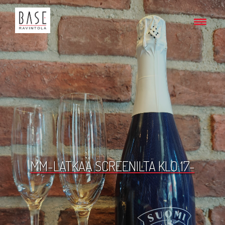
MM-LÄTKÄÄ SCREENILTÄ KLO 17-