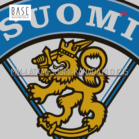
MM-LÄTKÄÄ SUOMI-KANADA KLO 12.15