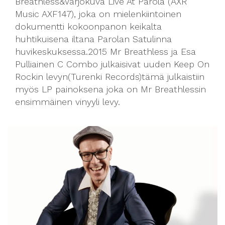
Breathless&Varjokuva Live At Parola (AXR
Music AXF147), joka on mielenkiintoinen
dokumentti kokoonpanon keikalta
huhtikuisena iltana Parolan Satulinna
huvikeskuksessa.2015 Mr Breathless ja Esa
Pulliainen C Combo julkaisivat uuden Keep On
Rockin levyn(Turenki Records)tämä julkaistiin
myös LP painoksena joka on Mr Breathlessin
ensimmäinen vinyyli levy.