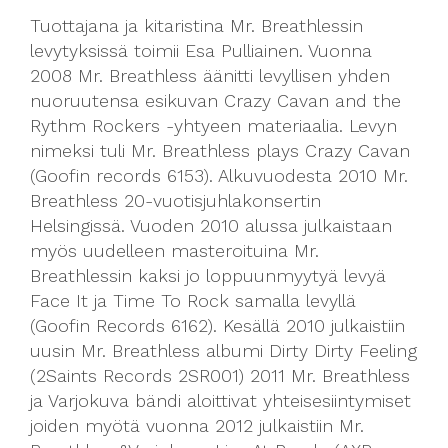
Tuottajana ja kitaristina Mr. Breathlessin
levytyksissä toimii Esa Pulliainen. Vuonna
2008 Mr. Breathless äänitti levyllisen yhden
nuoruutensa esikuvan Crazy Cavan and the
Rythm Rockers -yhtyeen materiaalia. Levyn
nimeksi tuli Mr. Breathless plays Crazy Cavan
(Goofin records 6153). Alkuvuodesta 2010 Mr.
Breathless 20-vuotisjuhlakonsertin
Helsingissä. Vuoden 2010 alussa julkaistaan
myös uudelleen masteroituina Mr.
Breathlessin kaksi jo loppuunmyytyä levyä
Face It ja Time To Rock samalla levyllä
(Goofin Records 6162). Kesällä 2010 julkaistiin
uusin Mr. Breathless albumi Dirty Dirty Feeling
(2Saints Records 2SR001) 2011 Mr. Breathless
ja Varjokuva bändi aloittivat yhteisesiintymiset
joiden myötä vuonna 2012 julkaistiin Mr.