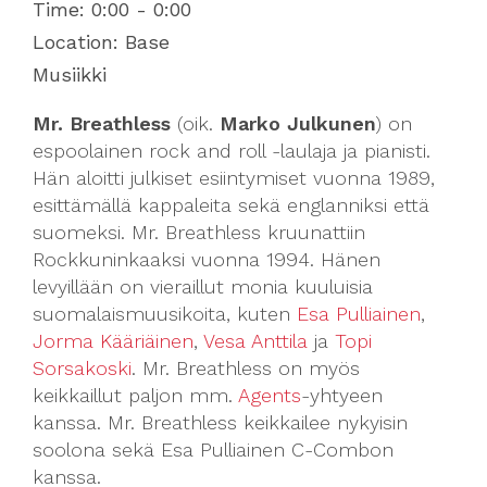
Time:
0:00 - 0:00
Location:
Base
Musiikki
Mr. Breathless
(oik.
Marko Julkunen
) on
espoolainen rock and roll -laulaja ja pianisti.
Hän aloitti julkiset esiintymiset vuonna 1989,
esittämällä kappaleita sekä englanniksi että
suomeksi. Mr. Breathless kruunattiin
Rockkuninkaaksi vuonna 1994. Hänen
levyillään on vieraillut monia kuuluisia
suomalaismuusikoita, kuten
Esa Pulliainen
,
Jorma Kääriäinen
,
Vesa Anttila
ja
Topi
Sorsakoski
. Mr. Breathless on myös
keikkaillut paljon mm.
Agents
-yhtyeen
kanssa. Mr. Breathless keikkailee nykyisin
soolona sekä Esa Pulliainen C-Combon
kanssa.