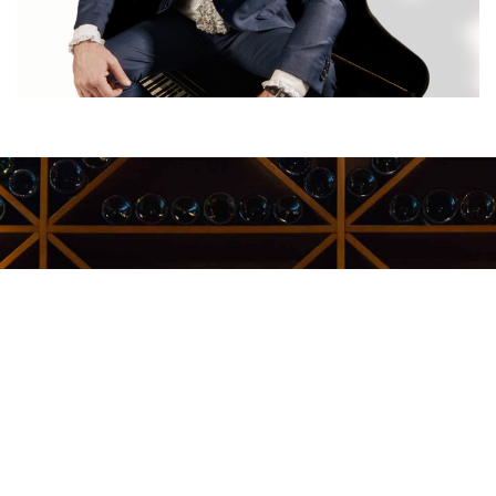
Kauppakeskus Sello
Leppävaarankatu 3-9