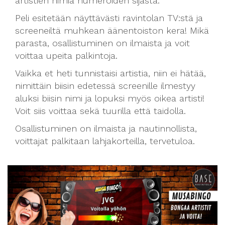
artistien nimiä numeroiden sijasta.
Peli esitetään näyttävästi ravintolan TV:stä ja
screeneiltä muhkean äänentoiston kera! Mikä
parasta, osallistuminen on ilmaista ja voit
voittaa upeita palkintoja.
Vaikka et heti tunnistaisi artistia, niin ei hätää,
nimittäin biisin edetessä screenille ilmestyy
aluksi biisin nimi ja lopuksi myös oikea artisti!
Voit siis voittaa sekä tuurilla että taidolla.
Osallistuminen on ilmaista ja nautinnollista,
voittajat palkitaan lahjakorteilla, tervetuloa.