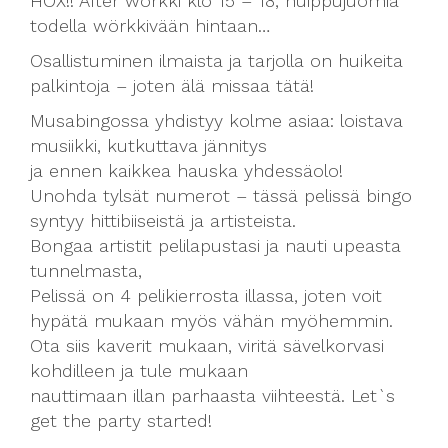
HOX!! After wörkki klo 15 – 18, huippujuomia
todella wörkkivään hintaan…
Osallistuminen ilmaista ja tarjolla on huikeita
palkintoja – joten älä missaa tätä!
Musabingossa yhdistyy kolme asiaa: loistava
musiikki, kutkuttava jännitys
ja ennen kaikkea hauska yhdessäolo!
Unohda tylsät numerot – tässä pelissä bingo
syntyy hittibiiseistä ja artisteista.
Bongaa artistit pelilapustasi ja nauti upeasta
tunnelmasta,
Pelissä on 4 pelikierrosta illassa, joten voit
hypätä mukaan myös vähän myöhemmin.
Ota siis kaverit mukaan, viritä sävelkorvasi
kohdilleen ja tule mukaan
nauttimaan illan parhaasta viihteestä. Let`s
get the party started!