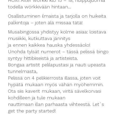
HOX!! After wörkki klo 15 – 18, huippujuomia
todella wörkkivään hintaan…
Osallistuminen ilmaista ja tarjolla on huikeita
palkintoja – joten älä missaa tätä!
Musabingossa yhdistyy kolme asiaa: loistava
musiikki, kutkuttava jännitys
ja ennen kaikkea hauska yhdessäolo!
Unohda tylsät numerot – tässä pelissä bingo
syntyy hittibiiseistä ja artisteista.
Bongaa artistit pelilapustasi ja nauti upeasta
tunnelmasta,
Pelissä on 4 pelikierrosta illassa, joten voit
hypätä mukaan myös vähän myöhemmin.
Ota siis kaverit mukaan, viritä sävelkorvasi
kohdilleen ja tule mukaan
nauttimaan illan parhaasta viihteestä. Let`s
get the party started!