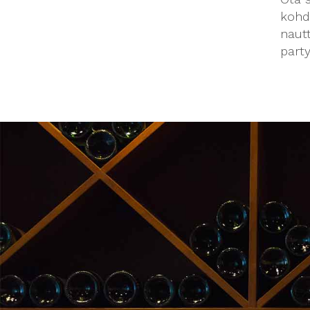
kohd
nautt
party