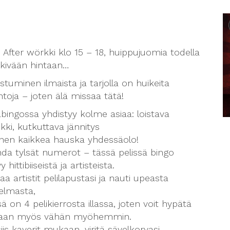
 After wörkki klo 15 – 18, huippujuomia todella
kivään hintaan…
istuminen ilmaista ja tarjolla on huikeita
ntoja – joten älä missaa tätä!
bingossa yhdistyy kolme asiaa: loistava
kki, kutkuttava jännitys
nnen kaikkea hauska yhdessäolo!
da tylsät numerot – tässä pelissä bingo
y hittibiiseistä ja artisteista.
a artistit pelilapustasi ja nauti upeasta
elmasta,
sä on 4 pelikierrosta illassa, joten voit hypätä
an myös vähän myöhemmin.
iis kaverit mukaan, viritä sävelkorvasi