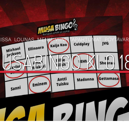
ISSA
LOUNAS
MENU
VIINI
TAPAHTUMAT
PÖYTÄVA
USABINGO KLO 1