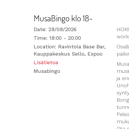
MusaBingo klo 18-
Date:
28/08/2026
HOX!!
wörk
Time:
18:00 - 20:00
Location:
Ravintola Base Bar,
Osall
Kauppakeskus Sello, Espoo
palki
Lisätietoa
Musa
Musabingo
musii
ja e
Unoh
synty
Bonga
tunn
Pelis
muka
Ota s