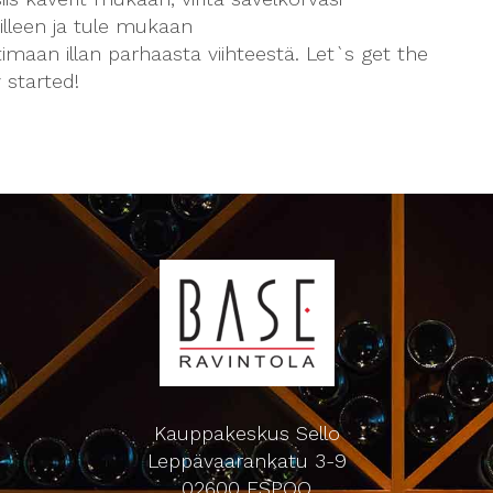
illeen ja tule mukaan
imaan illan parhaasta viihteestä. Let`s get the
 started!
Kauppakeskus Sello
Leppävaarankatu 3-9
02600 ESPOO