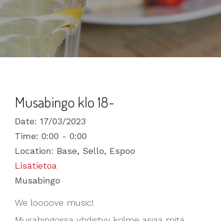
Musabingo klo 18-
Date:
17/03/2023
Time:
0:00 - 0:00
Location:
Base, Sello, Espoo
Lisätietoa
Musabingo
We loooove music!
Musabingossa yhdistyy kolme asiaa mitä