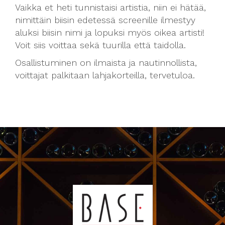
Vaikka et heti tunnistaisi artistia, niin ei hätää,
nimittäin biisin edetessä screenille ilmestyy
aluksi biisin nimi ja lopuksi myös oikea artisti!
Voit siis voittaa sekä tuurilla että taidolla.
Osallistuminen on ilmaista ja nautinnollista,
voittajat palkitaan lahjakorteilla, tervetuloa.