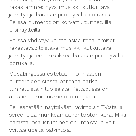
rakastamme: hyvä musiikki, kutkuttava
jännitys ja hauskanpito hyvällä porukalla.
Pelissä numerot on korvattu tunnetuilla
biisinäytteillä.
Pelissä yhdistyy kolme asiaa mitä ihmiset
rakastavat: loistava musiikki, kutkuttava
jännitys ja ennenkaikkea hauskanpito hyvällä
porukalla!
Musabingossa esitetään normaalien
numeroiden sijasta parhaita pätkiä
tunnetuista hittibiiseistä. Pelilapussa on
artistien nimiä numeroiden sijasta.
Peli esitetään näyttävästi ravintolan TV:stä ja
screeneiltä muhkean äänentoiston kera! Mikä
parasta, osallistuminen on ilmaista ja voit
voittaa upeita palkintoja.