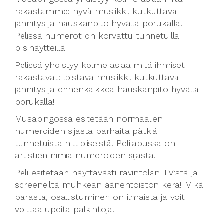
rakastamme: hyvä musiikki, kutkuttava
jännitys ja hauskanpito hyvällä porukalla.
Pelissä numerot on korvattu tunnetuilla
biisinäytteillä.
Pelissä yhdistyy kolme asiaa mitä ihmiset
rakastavat: loistava musiikki, kutkuttava
jännitys ja ennenkaikkea hauskanpito hyvällä
porukalla!
Musabingossa esitetään normaalien
numeroiden sijasta parhaita pätkiä
tunnetuista hittibiiseistä. Pelilapussa on
artistien nimiä numeroiden sijasta.
Peli esitetään näyttävästi ravintolan TV:stä ja
screeneiltä muhkean äänentoiston kera! Mikä
parasta, osallistuminen on ilmaista ja voit
voittaa upeita palkintoja.