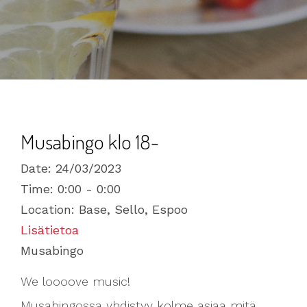
Musabingo klo 18-
Date:
24/03/2023
Time:
0:00 - 0:00
Location:
Base, Sello, Espoo
Lisätietoa
Musabingo
We loooove music!
Musabingossa yhdistyy kolme asiaa mitä