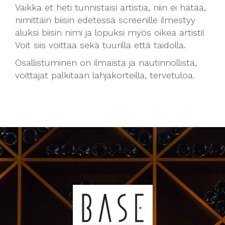
Vaikka et heti tunnistaisi artistia, niin ei hätää,
nimittäin biisin edetessä screenille ilmestyy
aluksi biisin nimi ja lopuksi myös oikea artisti!
Voit siis voittaa sekä tuurilla että taidolla.
Osallistuminen on ilmaista ja nautinnollista,
voittajat palkitaan lahjakorteilla, tervetuloa.