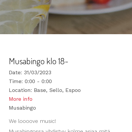
Musabingo klo 18-
Date:
31/03/2023
Time:
0:00 - 0:00
Location:
Base, Sello, Espoo
More info
Musabingo
We loooove music!
Musabingossa yhdistyy kolme asiaa mitä