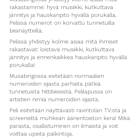
rakastamme: hyvä musiikki, kutkuttava
jännitys ja hauskanpito hyvällä porukalla.
Pelissä numerot on korvattu tunnetuilla
biisinäytteillä.
Pelissä yhdistyy kolme asiaa mitä ihmiset
rakastavat: loistava musiikki, kutkuttava
jännitys ja ennenkaikkea hauskanpito hyvällä
porukalla!
Musabingossa esitetään normaalien
numeroiden sijasta parhaita pätkiä
tunnetuista hittibiiseistä. Pelilapussa on
artistien nimiä numeroiden sijasta.
Peli esitetään näyttävästi ravintolan TV:stä ja
screeneiltä muhkean äänentoiston kera! Mikä
parasta, osallistuminen on ilmaista ja voit
voittaa upeita palkintoja.