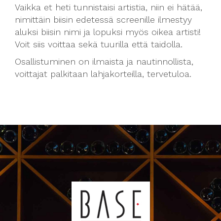
Vaikka et heti tunnistaisi artistia, niin ei hätää,
nimittäin biisin edetessä screenille ilmestyy
aluksi biisin nimi ja lopuksi myös oikea artisti!
Voit siis voittaa sekä tuurilla että taidolla.
Osallistuminen on ilmaista ja nautinnollista,
voittajat palkitaan lahjakorteilla, tervetuloa.