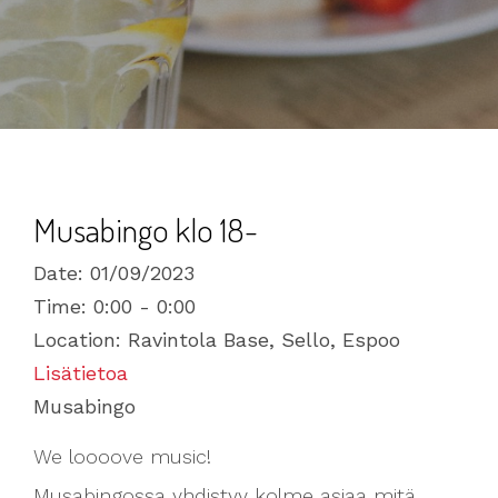
Musabingo klo 18-
Date:
01/09/2023
Time:
0:00 - 0:00
Location:
Ravintola Base, Sello, Espoo
Lisätietoa
Musabingo
We loooove music!
Musabingossa yhdistyy kolme asiaa mitä