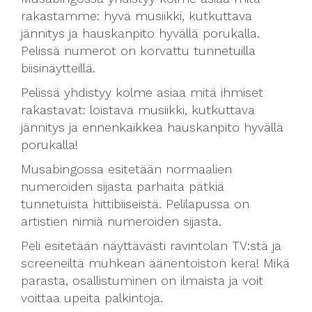
rakastamme: hyvä musiikki, kutkuttava
jännitys ja hauskanpito hyvällä porukalla.
Pelissä numerot on korvattu tunnetuilla
biisinäytteillä.
Pelissä yhdistyy kolme asiaa mitä ihmiset
rakastavat: loistava musiikki, kutkuttava
jännitys ja ennenkaikkea hauskanpito hyvällä
porukalla!
Musabingossa esitetään normaalien
numeroiden sijasta parhaita pätkiä
tunnetuista hittibiiseistä. Pelilapussa on
artistien nimiä numeroiden sijasta.
Peli esitetään näyttävästi ravintolan TV:stä ja
screeneiltä muhkean äänentoiston kera! Mikä
parasta, osallistuminen on ilmaista ja voit
voittaa upeita palkintoja.