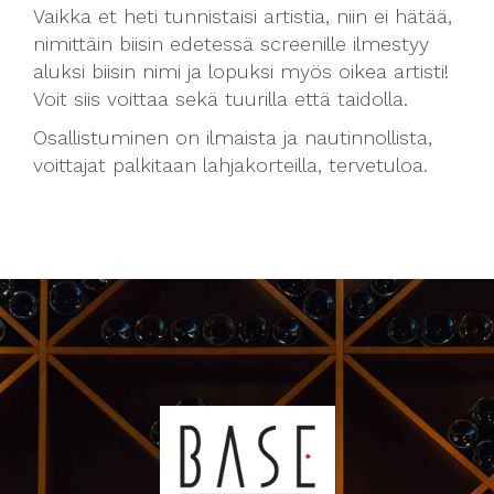
Vaikka et heti tunnistaisi artistia, niin ei hätää,
nimittäin biisin edetessä screenille ilmestyy
aluksi biisin nimi ja lopuksi myös oikea artisti!
Voit siis voittaa sekä tuurilla että taidolla.
Osallistuminen on ilmaista ja nautinnollista,
voittajat palkitaan lahjakorteilla, tervetuloa.