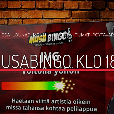
ISSA
LOUNAS
MENU
VIINI
TAPAHTUMAT
PÖYTÄVA
USABINGO KLO 1