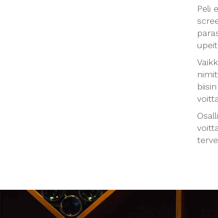
Peli 
scre
paras
upeit
Vaikk
nimit
biisi
voitt
Osall
voitt
terve