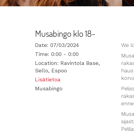
Musabingo klo 18-
Date:
07/03/2024
We l
Time:
0:00 - 0:00
Musa
Location:
Ravintola Base,
rakas
Sello, Espoo
haus
korva
Lisätietoa
Musabingo
Pelis
rakas
enne
Musa
sijas
Pelil