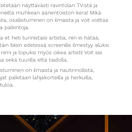
esitetään näyttävästi ravintolan TV:stä ja
eneiltä muhkean äänentoiston kera! Mikä
ta, osallistuminen on ilmaista ja voit voittaa
a palkintoja.
a et heti tunnistaisi artistia, niin ei hätää,
täin biisin edetessä screenille ilmestyy aluksi
n nimi ja lopuksi myös oikea artisti! Voit siis
aa sekä tuurilla että taidolla.
istuminen on ilmaista ja nautinnollista,
ajat palkitaan lahjakorteilla ja herkuilla,
tuloa.