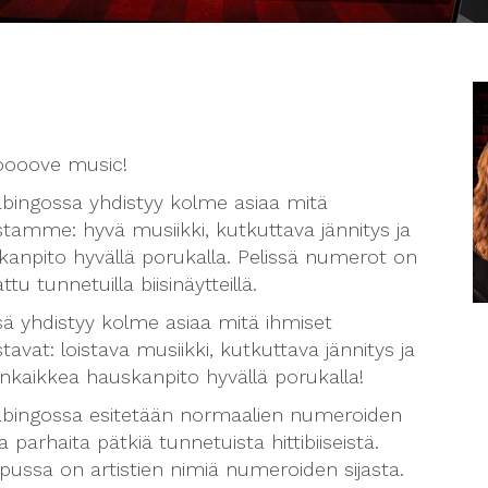
oooove music!
bingossa yhdistyy kolme asiaa mitä
tamme: hyvä musiikki, kutkuttava jännitys ja
kanpito hyvällä porukalla. Pelissä numerot on
ttu tunnetuilla biisinäytteillä.
sä yhdistyy kolme asiaa mitä ihmiset
tavat: loistava musiikki, kutkuttava jännitys ja
nkaikkea hauskanpito hyvällä porukalla!
bingossa esitetään normaalien numeroiden
ta parhaita pätkiä tunnetuista hittibiiseistä.
apussa on artistien nimiä numeroiden sijasta.