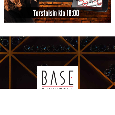
Kauppakeskus Sello
Leppävaarankatu 3-9