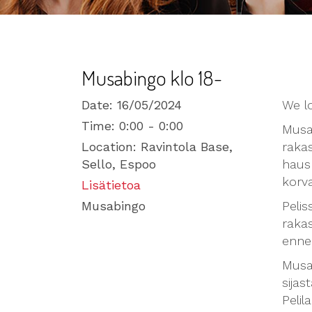
Musabingo klo 18-
Date:
16/05/2024
We l
Time:
0:00 - 0:00
Musa
Location:
Ravintola Base,
rakas
Sello, Espoo
haus
korva
Lisätietoa
Musabingo
Pelis
rakas
enne
Musa
sijas
Pelil