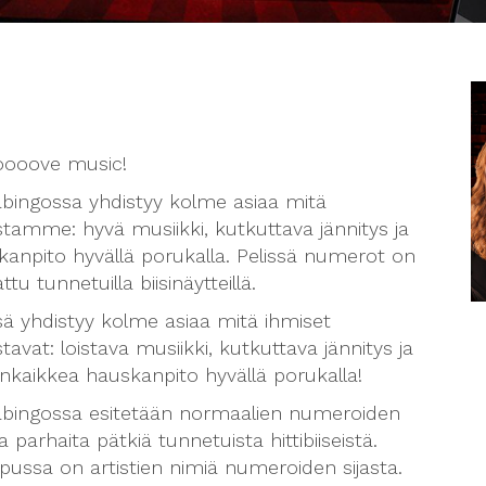
oooove music!
bingossa yhdistyy kolme asiaa mitä
tamme: hyvä musiikki, kutkuttava jännitys ja
kanpito hyvällä porukalla. Pelissä numerot on
ttu tunnetuilla biisinäytteillä.
sä yhdistyy kolme asiaa mitä ihmiset
tavat: loistava musiikki, kutkuttava jännitys ja
nkaikkea hauskanpito hyvällä porukalla!
bingossa esitetään normaalien numeroiden
ta parhaita pätkiä tunnetuista hittibiiseistä.
apussa on artistien nimiä numeroiden sijasta.