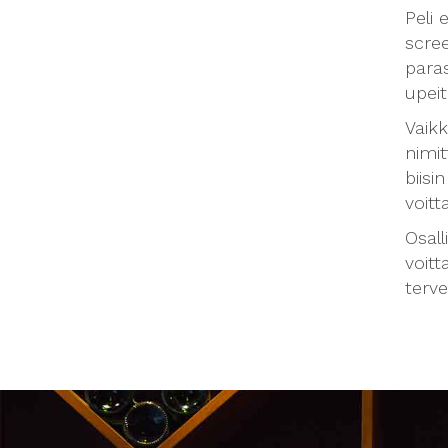
Peli 
scre
paras
upeit
Vaikk
nimit
biisi
voitt
Osall
voitt
terve