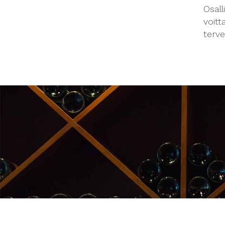
Osall
voitt
terve