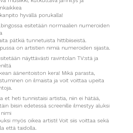
ava musiikki, kutkuttava jännitys ja
nkaikkea
anpito hyvällä porukalla!
bingossa esitetään normaalien numeroiden
ta
ita pätkiä tunnetuista hittibiiseistä.
apussa on artistien nimiä numeroiden sijasta.
esitetään näyttävästi ravintolan TV:stä ja
niltä
ean äänentoiston kera! Mikä parasta,
istuminen on ilmaista ja voit voittaa upeita
ntoja.
a et heti tunnistaisi artistia, niin ei hätää,
täin biisin edetessä screenille ilmestyy aluksi
n nimi
puksi myös oikea artisti! Voit siis voittaa sekä
lla että taidolla.