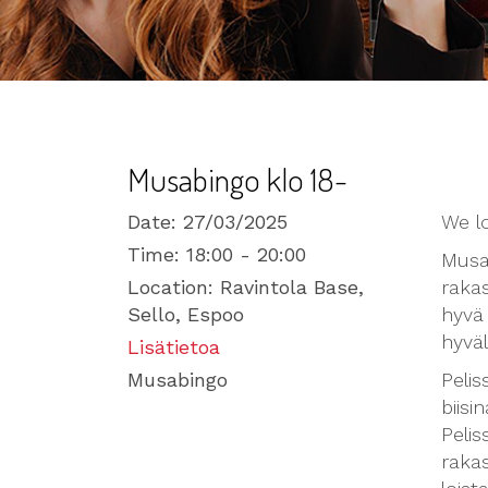
Musabingo klo 18-
Date:
27/03/2025
We l
Time:
18:00 - 20:00
Musa
Location:
Ravintola Base,
raka
Sello, Espoo
hyvä 
hyväl
Lisätietoa
Musabingo
Peli
biisin
Pelis
rakas