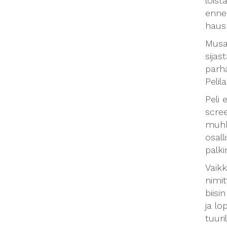
loist
enne
hausk
Musa
sijas
parha
Pelil
Peli 
scree
muhk
osall
palki
Vaikk
nimit
biisi
ja lo
tuuri