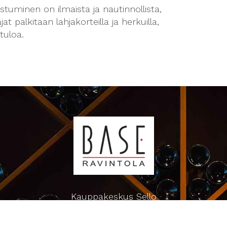
istuminen on ilmaista ja nautinnollista,
ajat palkitaan lahjakorteilla ja herkuilla,
tuloa.
Kauppakeskus Sello
Leppävaarankatu 3-9
02600 ESPOO