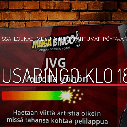
ISSA
LOUNAS
MENU
VIINI
TAPAHTUMAT
PÖYTÄVA
USABINGO KLO 1