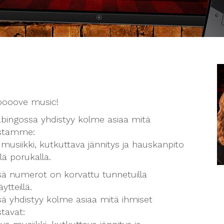
oooove music!
bingossa yhdistyy kolme asiaa mitä
stamme:
musiikki, kutkuttava jännitys ja hauskanpito
lä porukalla.
ssä numerot on korvattu tunnetuilla
äytteillä.
sä yhdistyy kolme asiaa mitä ihmiset
tavat: