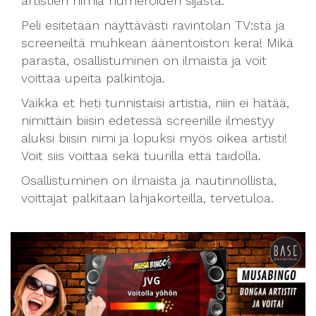
artistien nimiä numeroiden sijasta.
Peli esitetään näyttävästi ravintolan TV:stä ja
screeneiltä muhkean äänentoiston kera! Mikä
parasta, osallistuminen on ilmaista ja voit
voittaa upeita palkintoja.
Vaikka et heti tunnistaisi artistia, niin ei hätää,
nimittäin biisin edetessä screenille ilmestyy
aluksi biisin nimi ja lopuksi myös oikea artisti!
Voit siis voittaa sekä tuurilla että taidolla.
Osallistuminen on ilmaista ja nautinnollista,
voittajat palkitaan lahjakorteilla, tervetuloa.