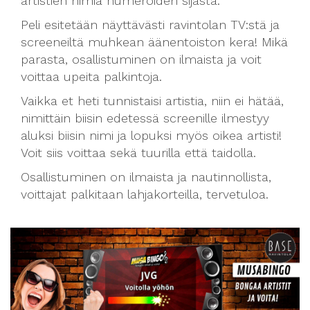
artistien nimiä numeroiden sijasta.
Peli esitetään näyttävästi ravintolan TV:stä ja
screeneiltä muhkean äänentoiston kera! Mikä
parasta, osallistuminen on ilmaista ja voit
voittaa upeita palkintoja.
Vaikka et heti tunnistaisi artistia, niin ei hätää,
nimittäin biisin edetessä screenille ilmestyy
aluksi biisin nimi ja lopuksi myös oikea artisti!
Voit siis voittaa sekä tuurilla että taidolla.
Osallistuminen on ilmaista ja nautinnollista,
voittajat palkitaan lahjakorteilla, tervetuloa.