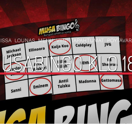
ISSA
LOUNAS
MENU
VIINI
TAPAHTUMAT
PÖYTÄVA
USABINGO KLO 1