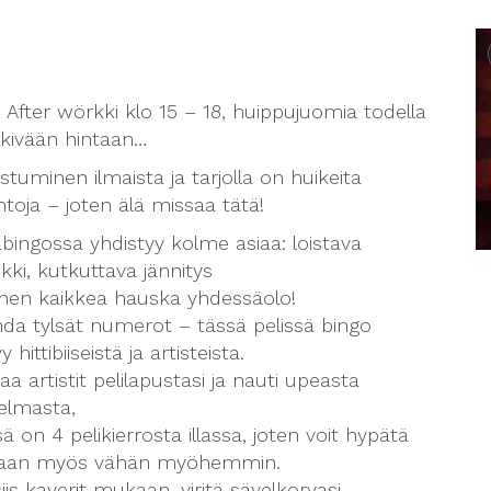
 After wörkki klo 15 – 18, huippujuomia todella
kivään hintaan…
istuminen ilmaista ja tarjolla on huikeita
ntoja – joten älä missaa tätä!
bingossa yhdistyy kolme asiaa: loistava
kki, kutkuttava jännitys
nnen kaikkea hauska yhdessäolo!
da tylsät numerot – tässä pelissä bingo
y hittibiiseistä ja artisteista.
a artistit pelilapustasi ja nauti upeasta
elmasta,
sä on 4 pelikierrosta illassa, joten voit hypätä
an myös vähän myöhemmin.
iis kaverit mukaan, viritä sävelkorvasi