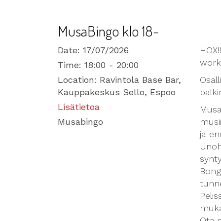
MusaBingo klo 18-
Date:
17/07/2026
HOX!!
wörk
Time:
18:00 - 20:00
Location:
Ravintola Base Bar,
Osall
Kauppakeskus Sello, Espoo
palki
Lisätietoa
Musa
Musabingo
musii
ja e
Unoh
synty
Bonga
tunn
Pelis
muka
Ota s