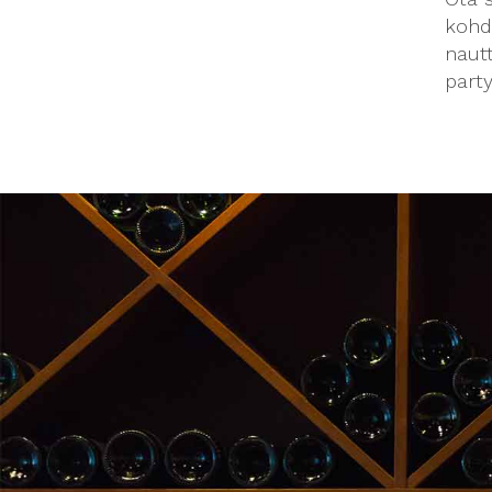
kohd
nautt
party