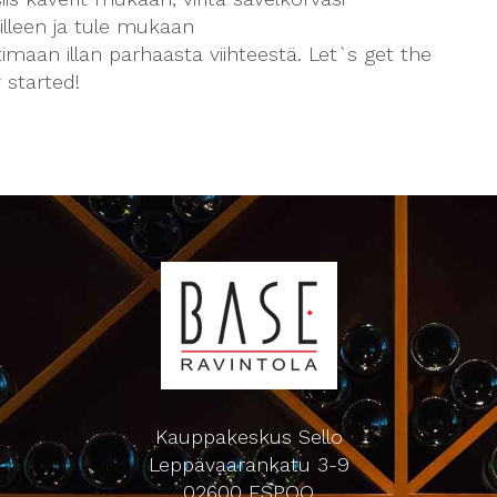
illeen ja tule mukaan
imaan illan parhaasta viihteestä. Let`s get the
 started!
Kauppakeskus Sello
Leppävaarankatu 3-9
02600 ESPOO