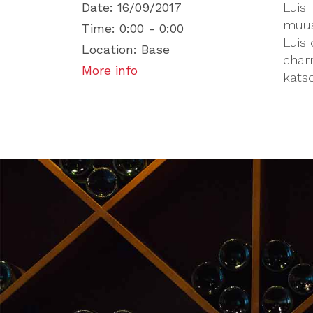
Date:
16/09/2017
Luis
muusi
Time:
0:00 - 0:00
Luis 
Location:
Base
char
More info
kats