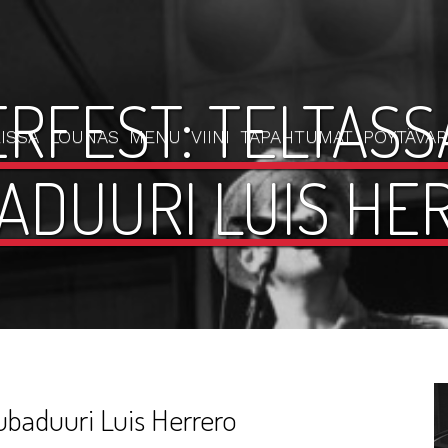
RFEST: TELTASSA
ISSA
LOUNAS
MENU
VIINI
TAPAHTUMAT
PÖYTÄVA
ADUURI LUIS HE
rubaduuri Luis Herrero