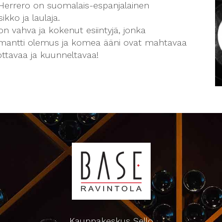
 Herrero on suomalais-espanjalainen
kko ja laulaja.
on vahva ja kokenut esiintyjä, jonka
mantti olemus ja komea ääni ovat mahtavaa
ottavaa ja kuunneltavaa!
Kauppakeskus Sello