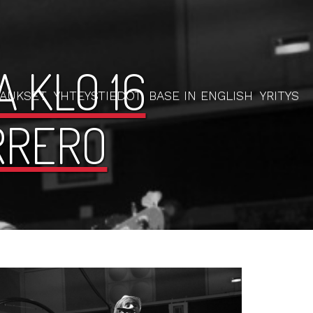
 KLO 16
RAUKSET
YHTEYSTIEDOT
BASE IN ENGLISH
YRITYS
RRERO