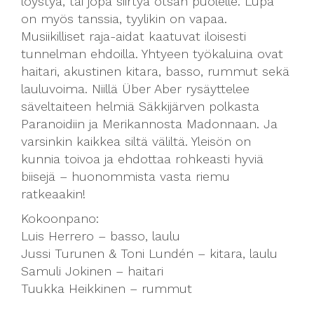
löystyä, tai jopa siirtyä otsan puolelle. Lupa
on myös tanssia, tyylikin on vapaa.
Musiikilliset raja-aidat kaatuvat iloisesti
tunnelman ehdoilla. Yhtyeen työkaluina ovat
haitari, akustinen kitara, basso, rummut sekä
lauluvoima. Niillä Über Aber rysäyttelee
säveltaiteen helmiä Säkkijärven polkasta
Paranoidiin ja Merikannosta Madonnaan. Ja
varsinkin kaikkea siltä väliltä. Yleisön on
kunnia toivoa ja ehdottaa rohkeasti hyviä
biisejä – huonommista vasta riemu
ratkeaakin!
Kokoonpano:
Luis Herrero – basso, laulu
Jussi Turunen & Toni Lundén – kitara, laulu
Samuli Jokinen – haitari
Tuukka Heikkinen – rummut