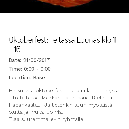
Oktoberfest: Teltassa Lounas klo 11
– 16
Date:
21/09/2017
Time:
0:00 - 0:00
Location:
Base
Herkullista oktoberfest -ruokaa lämmitetyssä
juhlateltassa. Makkaroita, Possua, Bretzeliä,
Hapankaalia…. Ja tietenkin suun myötäistä
olutta ja muita juomia.
Tilaa suuremmallekin ryhmälle.