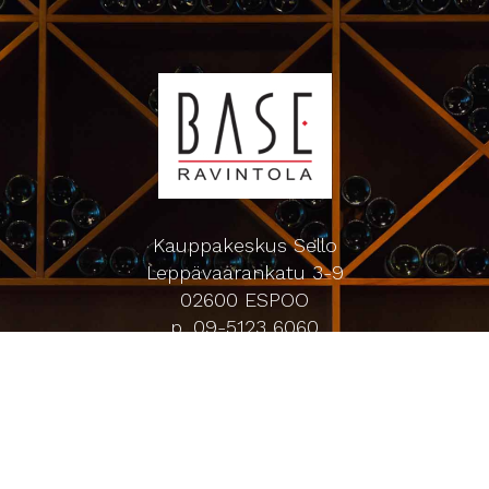
Kauppakeskus Sello
Leppävaarankatu 3-9
02600 ESPOO
p. 09-5123 6060
Oiva-raportti