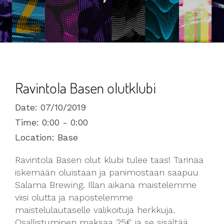
Ravintola Basen olutklubi
Date:
07/10/2019
Time:
0:00 - 0:00
Location:
Base
Ravintola Basen olut klubi tulee taas! Tarinaa
iskemään oluistaan ja panimostaan saapuu
Salama Brewing. Illan aikana maistelemme
viisi olutta ja napostelemme
maistelulautaselle valikoituja herkkuja.
Osallistuminen maksaa 25€ ja se sisältää