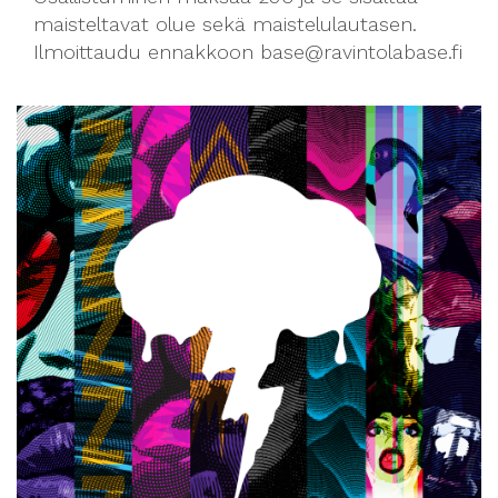
maisteltavat olue sekä maistelulautasen.
Ilmoittaudu ennakkoon base@ravintolabase.fi