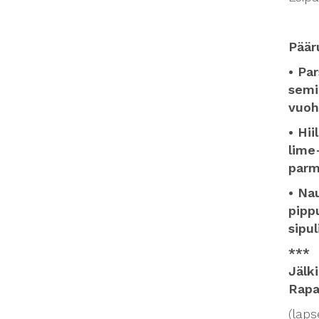
Päär
• Par
semi
vuoh
• Hii
lime
parm
• Na
pipp
sipu
***
Jälk
Rapa
(laps