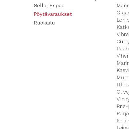
Sello, Espoo
Mari
Graav
Pöytävaraukset
Lohi
Ruokailu
Katk
Vihre
Curry
Paaht
Viher
Marin
Kasvi
Mum
Hillo
Oliive
Viini
Brie-
Purj
Keiti
Leip