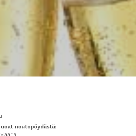
u
ruoat noutopöydästä:
aviaaria