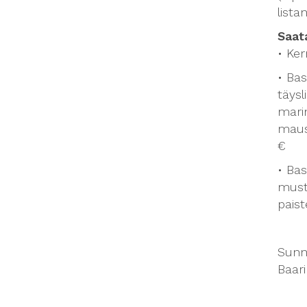
lista
Saat
• Ker
• Ba
täysl
marin
maus
€
• Bas
must
paist
Sunnu
Baari