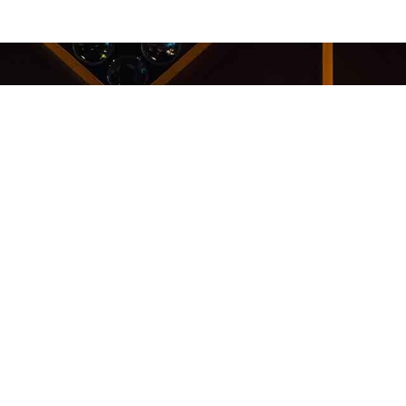
Kauppakeskus Sello
Leppävaarankatu 3-9
02600 ESPOO
p. 09-5123 6060