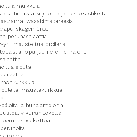
noituja muikkuja
ia kotimaista kirjolohta ja pestokastiketta
pastramia, wasabimajoneesia
arapu-skagenröraa
ää perunasalaattia
-yrttimaustettua broileria
opaistia, piparjuuri crème fraîche
salaattia
oitua sipulia
ssalaattia
monkurkkuja
sipuleita, maustekurkkua
ja
rypäleitä ja hunajamelonia
juustoa, viikunahilloketta
o-perunasosekeittoa
nperunoita
ävalikoima