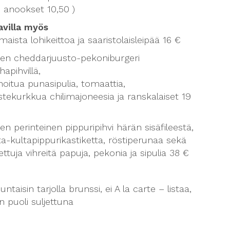
n anookset 10,50 )
avilla myös
maista lohikeittoa ja saaristolaisleipää 16 €
sen cheddarjuusto-pekoniburgeri
ihapihvillä,
oitua punasipulia, tomaattia,
tekurkkua chilimajoneesia ja ranskalaiset 19
en perinteinen pippuripihvi härän sisäfileestä,
a-kultapippurikastiketta, röstiperunaa sekä
ettuja vihreitä papuja, pekonia ja sipulia 38 €
ntaisin tarjolla brunssi, ei A la carte – listaa,
n puoli suljettuna