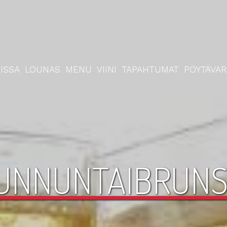
ISSA
LOUNAS
MENU
VIINI
TAPAHTUMAT
PÖYTÄVA
UNNUNTAIBRUNS