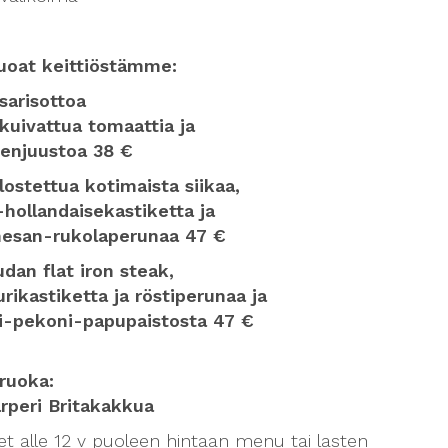
uoat keittiöstämme:
sarisottoa
kuivattua tomaattia ja
enjuustoa 38 €
llostettua kotimaista siikaa,
-hollandaisekastiketta ja
esan-rukolaperunaa 47 €
udan flat iron steak,
urikastiketta ja röstiperunaa ja
li-pekoni-papupaistosta 47 €
iruoka:
rperi Britakakkua
et alle 12 v puoleen hintaan menu tai lasten