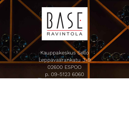
Kauppakeskus Sello
Leppävaarankatu 3-9
02600 ESPOO
p. 09-5123 6060
Oiva-raportti