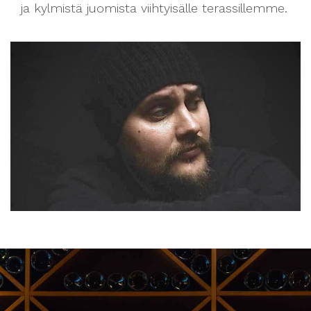
ja kylmistä juomista viihtyisälle terassillemme.