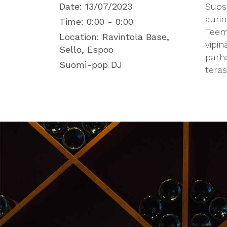
Date:
13/07/2023
Suosi
aurin
Time:
0:00 - 0:00
Teem
Location:
Ravintola Base,
vipi
Sello, Espoo
parha
Suomi-pop DJ
tera