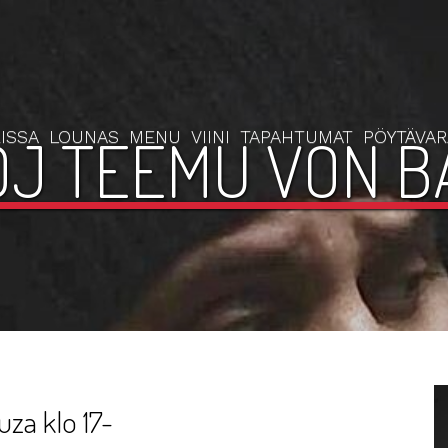
ISSA
LOUNAS
MENU
VIINI
TAPAHTUMAT
PÖYTÄVA
J TEEMU VON BA
a klo 17-