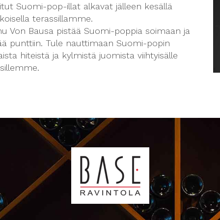
tut Suomi-pop-illat alkavat jälleen kesällä
koisella terassillamme.
u Von Bausa pistää Suomi-poppia soimaan ja
nää punttiin. Tule nauttimaan Suomi-popin
ista hiteistä ja kylmistä juomista viihtyisälle
ssillemme.