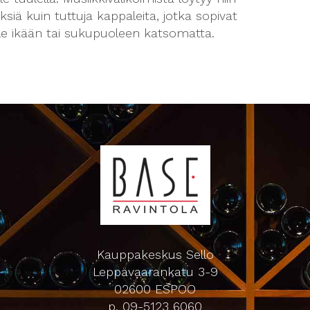
yksiä kuin tuttuja kappaleita, jotka sopivat
lle ikään tai sukupuoleen katsomatta.
Kauppakeskus Sello
Leppävaarankatu 3-9
02600 ESPOO
p. 09-5123 6060