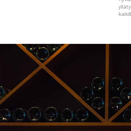
yllät
kaiki