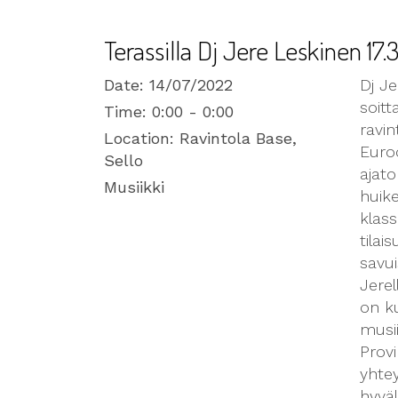
Terassilla Dj Jere Leskinen 17.
Date:
14/07/2022
Dj J
soitt
Time:
0:00 - 0:00
ravin
Location:
Ravintola Base,
Euro
Sello
ajato
Musiikki
huike
klass
tilai
savui
Jerel
on k
musii
Provi
yhtey
hyväl