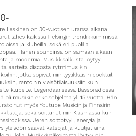
30-
ere Leskinen on 30-vuotisen uransa aikana
anut lähes kaikissa Helsingin trendikkäimmissä
toloissa ja klubeilla, sekä eri puolilla
oppaa. Hänen soundinsa on samaan aikaan
nta ja modernia. Musiikkisalkusta löytyy
ita aarteita discosta rytmimusiikin
ikoihin, jotka sopivat niin tyylikkäisiin cocktail-
suuksiin, rentoihin yleisötilaisuuksiin kuin
sille klubeille. Legendaarisessa Bassoradiossa
lä oli musiikin erikoisohjelma yli 15 vuotta. Hän
uratoinut myös Youtube Musicin ja Finnairin
kkilistoja, sekä soittanut niin Kiasmassa kuin
nssirockissa. Jeren soittotyyli, energia ja
s yleisöön saavat katsojat ja kuulijat aina
le tuulella. Musiikkivalikoimista löytyy niin