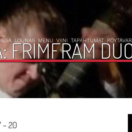
ISSA
LOUNAS
MENU
VIINI
TAPAHTUMAT
PÖYTÄVA
: FRIMFRAM DUO 
7 – 20