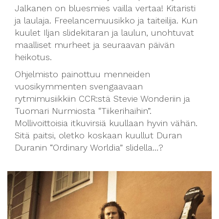
Jalkanen on bluesmies vailla vertaa! Kitaristi
ja laulaja. Freelancemuusikko ja taiteilija. Kun
kuulet Iljan slidekitaran ja laulun, unohtuvat
maalliset murheet ja seuraavan päivän
heikotus.
Ohjelmisto painottuu menneiden
vuosikymmenten svengaavaan
rytmimusiikkiin CCR:stä Stevie Wonderiin ja
Tuomari Nurmiosta “Tiikerihaihin”.
Mollivoittoisia itkuvirsiä kuullaan hyvin vähän.
Sitä paitsi, oletko koskaan kuullut Duran
Duranin “Ordinary Worldia” slidella…?