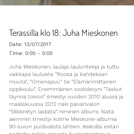
Terassilla klo 18: Juha Mieskonen
Date:
13/07/2017
Time:
0:00 - 0:00
Juha Mieskonen, laulaja-lauluntekijä ja tuttu
vaikkapa lauluista ”Roosa ja kahdeksan
muuta”, ”Omenapuu” tai ”Elämänmittainen
oppikoulu”. Ensimmäinen soololevyni ”Taskut
täynnä toivoo” ilmestyi vuoden 2010 alussa ja
maaliskuussa 2012 näki päivänvalon
”Silkkiniityn laidalta”-niminen albumi. Näitä
aiemmin ilmestyi kolme Mieskone-albumia
90-luvun puolivälistä lähtien. Keikoilla esitän
parhaita paloja omasta tuotannostani ja