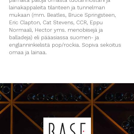
lainakappaleita tilanteen ja tunnelman
mukaan (mm. Beatles, Bruce Springsteen,
Eric Clapton, Cat Stevens, CCR, Eppu
Normaali, Hector yms. menobiisejä ja
balladeja) eli pääasiassa suomen- ja
englanninkielistä pop/rockia. Sopiva sekoitus
omaa ja lainaa.